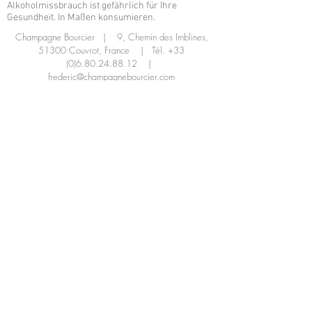
Alkoholmissbrauch ist gefährlich für Ihre
Gesundheit. In Maßen konsumieren.
Champagne Bourcier | 9, Chemin des Imblines,
51300 Couvrot, France | Tél.
+33
(0)6.80.24.88.12
|
frederic@champagnebourcier.com
5 Minuten von Vitry-Le-François entfernt
20 Minuten von Châlons En Champagne und
Saint Dizier entfernt
1 Stunde von Reims und Troyes
Allgemeine
Persönliche
Impressu
n
Daten &
m
Verkaufsbe
Datenschut
dingungen
zerklärung
Newsletter