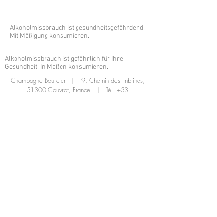
Alkoholmissbrauch ist gesundheitsgefährdend.
Mit Mäßigung konsumieren.
Alkoholmissbrauch ist gefährlich für Ihre
Gesundheit. In Maßen konsumieren.
Champagne Bourcier | 9, Chemin des Imblines,
51300 Couvrot, France | Tél.
+33
(0)6.80.24.88.12
|
frederic@champagnebourcier.com
5 Minuten von Vitry-Le-François entfernt
20 Minuten von Châlons En Champagne und
Saint Dizier entfernt
1 Stunde von Reims und Troyes