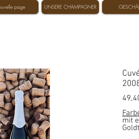
uvelle page
UNSERE CHAMPAGNER
GESCHÄ
Cuvé
200
49,4
Farb
mit 
Gold