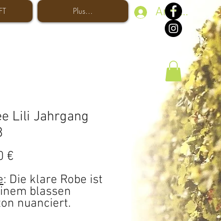
Anmelden
FT
Plus...
e Lili Jahrgang
8
Preis
0 €
e
: Die klare Robe ist
einem blassen
ton nuanciert.